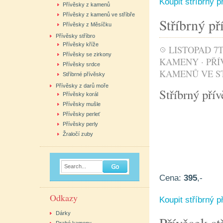
Koupit stříbrný 
Přívěsky z kamenů
Přívěsky z kamenů ve stříbře
Stříbrný př
Přívěsky z Měsíčku
Přívěsky stříbro
Přívěsky kříže
LISTOPAD 7T
Přívěsky se zirkony
KAMENY
·
PŘÍ
Přívěsky srdce
KAMENŮ VE S
Stříbrné přívěsky
Přívěsky z darů moře
Stříbrný pří
Přívěsky korál
Přívěsky mušle
Přívěsky perleť
Přívěsky perly
Žraločí zuby
Search...
Cena:
395
,-
Odkazy
Koupit stříbrný p
Dárky