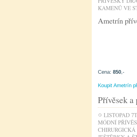
PŘÍVĚSKY DR
KAMENŮ VE S
Ametrín přív
Cena:
850
,-
Koupit Ametrín p
Přívěsek a 
LISTOPAD 7T
MÓDNÍ PŘÍVĚ
CHIRURGICKÁ