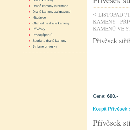
Přívěsek s
Drahé kameny
Drahé kameny informace
Drahé kameny zajímavosti
LISTOPAD 7T
Náušnice
KAMENY
·
PŘÍ
Obchod na drahé kameny
KAMENŮ VE S
Přívěsky
Prodej šperků
Přívěsek stř
Šperky a drahé kameny
Stříbrné přívěsky
Cena:
690
,-
Koupit Přívěsek 
Přívěsek st