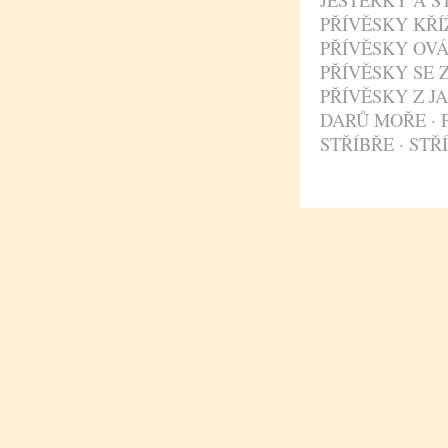
JEŠTĚRKY A ŠT
PŘÍVĚSKY KŘÍ
PŘÍVĚSKY OV
PŘÍVĚSKY SE 
PŘÍVĚSKY Z J
DARŮ MOŘE
·
STŘÍBŘE
·
STŘ