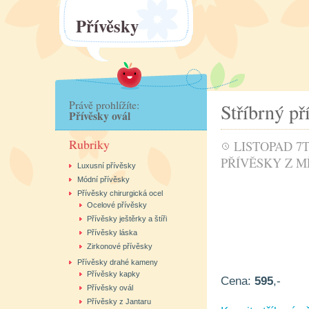
Přívěsky
Právě prohlížíte:
Stříbrný p
Přívěsky ovál
Rubriky
LISTOPAD 7T
PŘÍVĚSKY Z M
Luxusní přívěsky
Módní přívěsky
Přívěsky chirurgická ocel
Ocelové přívěsky
Přívěsky ještěrky a štíři
Přívěsky láska
Zirkonové přívěsky
Přívěsky drahé kameny
Přívěsky kapky
Cena:
595
,-
Přívěsky ovál
Přívěsky z Jantaru